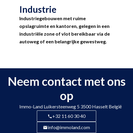
Industrie
Industriegebouwen met ruime
opslagruimte en kantoren, gelegen in een
industriële zone of vlot bereikbaar via de
autoweg of een belangrijke gewestweg.
Neem contact met ons
op
Immo-Land
Luikersteenweg 5
3500
Hasselt België
+32 11 60 30 40
info@immoland.com